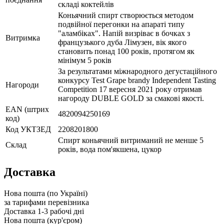
складі коктейлів
Коньячний спирт створюється методом
подвійної перегонки на апараті типу
"аламбіках". Напій визріває в бочках з
Витримка
французького дуба Лімузен, вік якого
становить понад 100 років, протягом як
мінімум 5 років
За результатами міжнародного дегустаційного
конкурсу Test Grape brandy Independent Tasting
Нагороди
Competition 17 вересня 2021 року отримав
нагороду DUBLE GOLD за смакові якості.
EAN (штрих
4820094250169
код)
Код УКТЗЕД
2208201800
Спирт коньячний витриманий не менше 5
Склад
років, вода пом'якшена, цукор
Доставка
Нова пошта (по Україні)
за тарифами перевізника
Доставка 1-3 рабочі дні
Нова пошта (кур'єром)