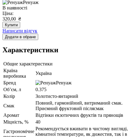
Ренуаж
В наявності
Ціна:
320,00
₴
Купити
Написати відгук
Додати в обране
Характеристики
Общие характеристики
Країна
Україна
виробника
Бренд
Ренуаж
Об’єм, л
0.375
Колір
Золотисто-янтарний
Повний, гармонійний, витриманий смак.
Смак
Приємний фруктовий післясмак
Аромат
Відтінки екзотичних фруктів та прянощів
Міцність, %
40
Рекомендується вживати в чистому вигляді,
Гастрономічне
кімнатної температури, як дижестив, так і в
поєднання