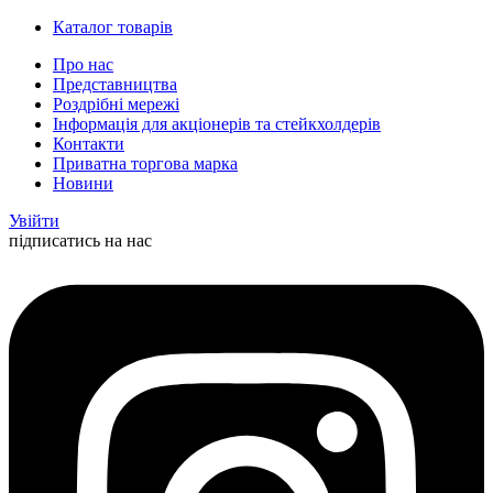
Каталог товарів
Про нас
Представництва
Роздрібні мережі
Інформація для акціонерів та стейкхолдерів
Контакти
Приватна торгова марка
Новини
Увійти
підписатись на нас